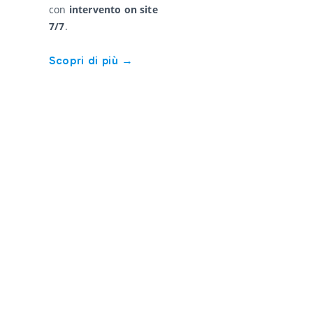
con
intervento on site
7/7
.
Scopri di più →