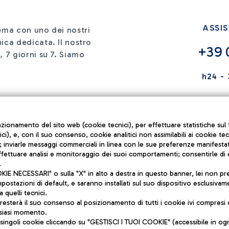
ASSI
lema con uno dei nostri
ica dedicata. Il nostro
+39 
, 7 giorni su 7. Siamo
h24 - 
unzionamento del sito web (cookie tecnici), per effettuare statistiche s
nici), e, con il suo consenso, cookie analitici non assimilabili ai cookie te
inviarle messaggi commerciali in linea con le sue preferenze manifestate 
effettuare analisi e monitoraggio dei suoi comportamenti; consentirle di
.
 NECESSARI" o sulla "X" in alto a destra in questo banner, lei non pres
ADR Tel S.p.A - Società soggetta a direzion
stazioni di default, e saranno installati sul suo dispositivo esclusivame
Roma S.p.A
a quelli tecnici.
sterà il suo consenso al posizionamento di tutti i cookie ivi compresi c
Via Pier Paolo Racchetti 1 - 00054 Fiumicino
lsiasi momento.
 singoli cookie cliccando su "GESTISCI I TUOI COOKIE" (accessibile in og