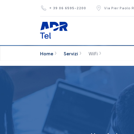
Skip to Main Content
+ 39 06 6595-2200
Via Pier Paolo 
›
›
›
Home
Servizi
WiFi
WiFi - AdrTel