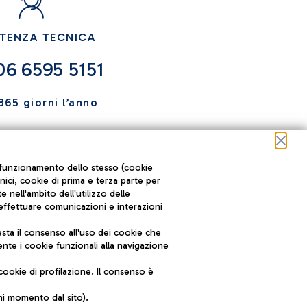
STENZA TECNICA
06 6595 5151
365 giorni l’anno
ul funzionamento dello stesso (cookie
cnici, cookie di prima e terza parte per
nell'ambito dell'utilizzo delle
 effettuare comunicazioni e interazioni
ta il consenso all'uso dei cookie che
e e coordinamento di Aeroporti di
nte i cookie funzionali alla navigazione
ookie di profilazione. Il consenso è
 (RM) Tel: +39 06 65951
ni momento dal sito).