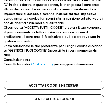
Cliccando su "PROSEGUI CON I SOLI COOKIE NECESSARI" o sulla
ADR Tel S.p.A - Società soggetta a direzione e
"X" in alto a destra in questo banner, lei non presta il consenso
coordinamento di Aeroporti di Roma S.p.A
all'uso dei cookie che richiedono il consenso, mantenendo le
impostazioni di default, e saranno installati sul suo dispositivo
Via Pier Paolo Racchetti 1 - 00054 Fiumicino
esclusivamente i cookie funzionali alla navigazione sul sito web e i
(RM) Tel: +39 06 65951
cookie analitici assimilabili a quelli tecnici.
Cliccando su "ACCETTA TUTTI I COOKIE" presterà il suo consenso
al posizionamento di tutti i cookie ivi compresi cookie di
profilazione. Il consenso è facoltativo e può essere revocato in
qualsiasi momento.
Mappa sito
Potrà selezionare le sue preferenze per i singoli cookie cliccando
su "GESTISCI I TUOI COOKIE" (accessibile in ogni momento dal
Privacy
sito).
Consultala nostra
Note legali
Consulti la nostra
Cookie Policy
per maggiori informazioni.
Contatti
Cookie Policy
ACCETTA I COOKIE NECESSARI
Whistleblowing
GESTISCI I TUOI COOKIE
© 2019 ADR Tel. All rights Reserved | Codice fiscale,
Registro delle Imprese di Roma e P.IVA 07169231003 -