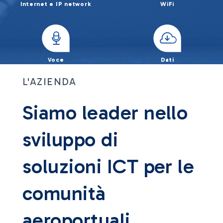
Internet e IP network
WiFi
Voce
Dati
Home - AdrTel
L'AZIENDA
Siamo leader nello
sviluppo di
soluzioni ICT per le
comunità
aeroportuali