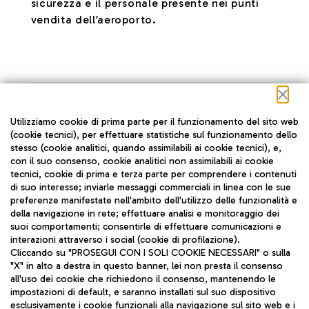
sicurezza e il personale presente nei punti
vendita dell’aeroporto.
Utilizziamo cookie di prima parte per il funzionamento del sito web
(cookie tecnici), per effettuare statistiche sul funzionamento dello
stesso (cookie analitici, quando assimilabili ai cookie tecnici), e,
con il suo consenso, cookie analitici non assimilabili ai cookie
tecnici, cookie di prima e terza parte per comprendere i contenuti
di suo interesse; inviarle messaggi commerciali in linea con le sue
WORLD’S MOST IMPROVED
preferenze manifestate nell'ambito dell'utilizzo delle funzionalità e
della navigazione in rete; effettuare analisi e monitoraggio dei
AIRPORT
suoi comportamenti; consentirle di effettuare comunicazioni e
interazioni attraverso i social (cookie di profilazione).
Ente che ha assegnato il premio: SKYTRAX
Cliccando su "PROSEGUI CON I SOLI COOKIE NECESSARI" o sulla
"X" in alto a destra in questo banner, lei non presta il consenso
Anni di riferimento: 2018
all'uso dei cookie che richiedono il consenso, mantenendo le
impostazioni di default, e saranno installati sul suo dispositivo
Skytrax è un'organizzazione di ricerca sul
esclusivamente i cookie funzionali alla navigazione sul sito web e i