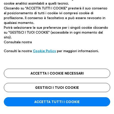
trasporto aereo internazionale con sede nel
cookie analitici assimilabili a quelli tecnici.
Regno Unito che fornisce una classifica
Cliccando su "ACCETTA TUTTI I COOKIE" presterà il suo consenso
al posizionamento di tutti i cookie ivi compresi cookie di
delle prestazioni e un benchmarking nel
profilazione. Il consenso è facoltativo e può essere revocato in
settore aereo e aeroportuale. Nell'ambito di
qualsiasi momento.
un sondaggio condotto da Skytrax, i clienti
Potrà selezionare le sue preferenze per i singoli cookie cliccando
hanno l'opportunità di valutare online i
su "GESTISCI I TUOI COOKIE" (accessibile in ogni momento dal
sito).
servizi che hanno sperimentato in diversi
Consultala nostra
aeroporti in tutto il mondo. Nel 2018, dopo
un eccezionale miglioramento delle
Consulti la nostra
Cookie Policy
per maggiori informazioni.
valutazioni espresse dai clienti sul nostro
aeroporto, Roma Fumicino ha vinto il
premio "World's Most Improved Airport".
ACCETTA I COOKIE NECESSARI
GESTISCI I TUOI COOKIE
ACCETTA TUTTI I COOKIE