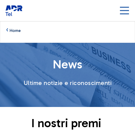
Skip to Main Content
‹
Home
News - AdrTel
News
Ultime notizie e riconoscimenti
I nostri premi