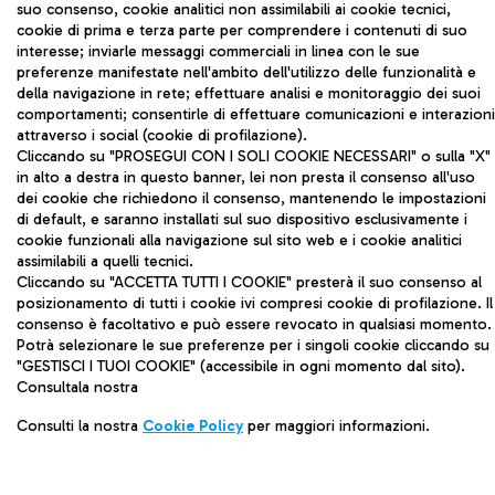
suo consenso, cookie analitici non assimilabili ai cookie tecnici,
cookie di prima e terza parte per comprendere i contenuti di suo
interesse; inviarle messaggi commerciali in linea con le sue
ADR Tel S.p.A - Società soggetta a direzione e
preferenze manifestate nell'ambito dell'utilizzo delle funzionalità e
coordinamento di Aeroporti di Roma S.p.A
della navigazione in rete; effettuare analisi e monitoraggio dei suoi
comportamenti; consentirle di effettuare comunicazioni e interazioni
Via Pier Paolo Racchetti 1 - 00054 Fiumicino
attraverso i social (cookie di profilazione).
(RM) Tel: +39 06 65951
Cliccando su "PROSEGUI CON I SOLI COOKIE NECESSARI" o sulla "X"
in alto a destra in questo banner, lei non presta il consenso all'uso
dei cookie che richiedono il consenso, mantenendo le impostazioni
di default, e saranno installati sul suo dispositivo esclusivamente i
cookie funzionali alla navigazione sul sito web e i cookie analitici
Mappa sito
assimilabili a quelli tecnici.
Cliccando su "ACCETTA TUTTI I COOKIE" presterà il suo consenso al
Privacy
posizionamento di tutti i cookie ivi compresi cookie di profilazione. Il
consenso è facoltativo e può essere revocato in qualsiasi momento.
Note legali
Potrà selezionare le sue preferenze per i singoli cookie cliccando su
"GESTISCI I TUOI COOKIE" (accessibile in ogni momento dal sito).
Contatti
Consultala nostra
Cookie Policy
Consulti la nostra
Cookie Policy
per maggiori informazioni.
Whistleblowing