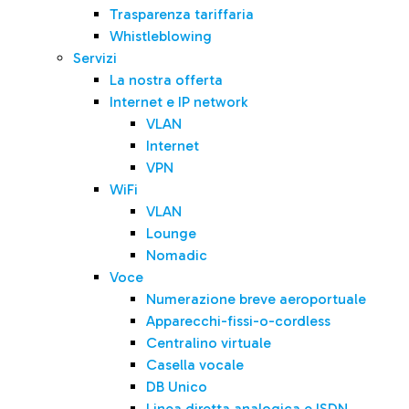
Trasparenza tariffaria
Whistleblowing
Servizi
La nostra offerta
Internet e IP network
VLAN
Internet
VPN
WiFi
VLAN
Lounge
Nomadic
Voce
Numerazione breve aeroportuale
Apparecchi-fissi-o-cordless
Centralino virtuale
Casella vocale
DB Unico
Linea diretta analogica e ISDN