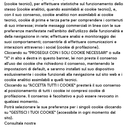
(cookie tecnici), per effettuare statistiche sul funzionamento dello
stesso (cookie analitici, quando assimilabili ai cookie tecnici), e,
con il suo consenso, cookie analitici non assimilabili ai cookie
tecnici, cookie di prima e terza parte per comprendere i contenuti
di suo interesse; inviarle messaggi commerciali in linea con le sue
preferenze manifestate nell'ambito dell'utilizzo delle funzionalità e
della navigazione in rete; effettuare analisi e monitoraggio dei
suoi comportamenti; consentirle di effettuare comunicazioni e
interazioni attraverso i social (cookie di profilazione).
Cliccando su "PROSEGUI CON I SOLI COOKIE NECESSARI" o sulla
"X" in alto a destra in questo banner, lei non presta il consenso
ADR Tel S.p.A - Società soggetta a direzione e
all'uso dei cookie che richiedono il consenso, mantenendo le
coordinamento di Aeroporti di Roma S.p.A
impostazioni di default, e saranno installati sul suo dispositivo
esclusivamente i cookie funzionali alla navigazione sul sito web e i
Via Pier Paolo Racchetti 1 - 00054 Fiumicino
cookie analitici assimilabili a quelli tecnici.
(RM) Tel: +39 06 65951
Cliccando su "ACCETTA TUTTI I COOKIE" presterà il suo consenso
al posizionamento di tutti i cookie ivi compresi cookie di
profilazione. Il consenso è facoltativo e può essere revocato in
qualsiasi momento.
Potrà selezionare le sue preferenze per i singoli cookie cliccando
Mappa sito
su "GESTISCI I TUOI COOKIE" (accessibile in ogni momento dal
sito).
Privacy
Consultala nostra