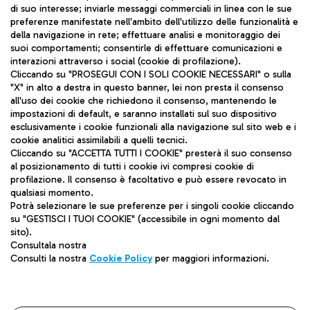
di suo interesse; inviarle messaggi commerciali in linea con le sue
preferenze manifestate nell'ambito dell'utilizzo delle funzionalità e
della navigazione in rete; effettuare analisi e monitoraggio dei
suoi comportamenti; consentirle di effettuare comunicazioni e
interazioni attraverso i social (cookie di profilazione).
Cliccando su "PROSEGUI CON I SOLI COOKIE NECESSARI" o sulla
ADR Tel S.p.A - Società soggetta a direzione e
"X" in alto a destra in questo banner, lei non presta il consenso
coordinamento di Aeroporti di Roma S.p.A
all'uso dei cookie che richiedono il consenso, mantenendo le
impostazioni di default, e saranno installati sul suo dispositivo
Via Pier Paolo Racchetti 1 - 00054 Fiumicino
esclusivamente i cookie funzionali alla navigazione sul sito web e i
(RM) Tel: +39 06 65951
cookie analitici assimilabili a quelli tecnici.
Cliccando su "ACCETTA TUTTI I COOKIE" presterà il suo consenso
al posizionamento di tutti i cookie ivi compresi cookie di
profilazione. Il consenso è facoltativo e può essere revocato in
qualsiasi momento.
Mappa sito
Potrà selezionare le sue preferenze per i singoli cookie cliccando
su "GESTISCI I TUOI COOKIE" (accessibile in ogni momento dal
Privacy
sito).
Consultala nostra
Note legali
Consulti la nostra
Cookie Policy
per maggiori informazioni.
Contatti
Cookie Policy